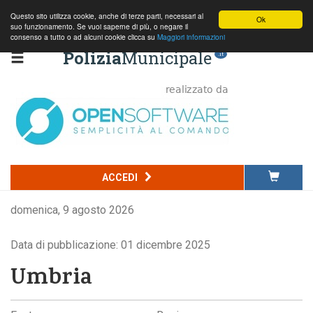
Questo sito utilizza cookie, anche di terze parti, necessari al
Ok
suo funzionamento. Se vuoi saperne di più, o negare il
consenso a tutto o ad alcuni cookie clicca su
Maggiori informazioni
Polizia
Municipale
.it
ACCEDI
domenica, 9 agosto 2026
Data di pubblicazione: 01 dicembre 2025
Umbria