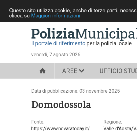
Questo sito utilizza cookie, anche di terze parti, neces
clicca su
Maggiori informazioni
Polizia
Municipa
Il portale di riferimento
per la polizia locale
venerdì, 7 agosto 2026
AREE
UFFICIO STU
Data di pubblicazione: 03 novembre 2025
Domodossola
Fonte:
Regione:
https://www.novaratoday.it/
Valle d'Aosta/V