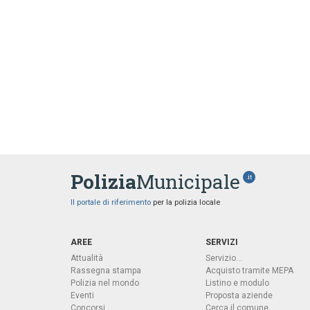
Polizia
Municipale
.it
Il portale di riferimento
per la polizia locale
AREE
SERVIZI
Attualità
Servizio...
Rassegna stampa
Acquisto tramite MEPA
Polizia nel mondo
Listino e modulo
Eventi
Proposta aziende
Concorsi
Cerca il comune