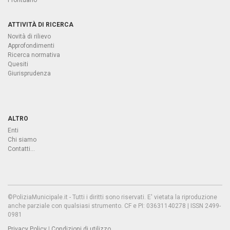
Prontuario
ATTIVITÀ DI RICERCA
Novità di rilievo
Approfondimenti
Ricerca normativa
Quesiti
Giurisprudenza
ALTRO
Enti
Chi siamo
Contatti...
©PoliziaMunicipale.it - Tutti i diritti sono riservati. E' vietata la riproduzione
anche parziale con qualsiasi strumento. CF e PI: 03631140278 | ISSN 2499-
0981
Privacy Policy
|
Condizioni di utilizzo