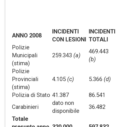
INCIDENTI
INCIDENTI
ANNO 2008
CON LESIONI
TOTALI
Polizie
469.443
Municipali
259.343
(a)
(b)
(stima)
Polizie
Provinciali
4.105
(c)
5.366
(d)
(stima)
Polizia di Stato
41.387
86.541
dato non
Carabinieri
36.482
disponibile
Totale
presunto anno
320.000
597.832