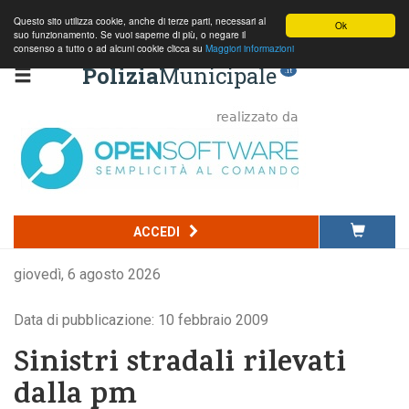
Questo sito utilizza cookie, anche di terze parti, necessari al
Ok
suo funzionamento. Se vuoi saperne di più, o negare il
consenso a tutto o ad alcuni cookie clicca su
Maggiori informazioni
Polizia
Municipale
.it
ACCEDI
giovedì, 6 agosto 2026
Data di pubblicazione: 10 febbraio 2009
Sinistri stradali rilevati
dalla pm